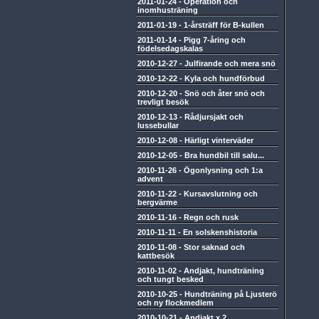
2011-01-24
-
Operation och
inomhusträning
2011-01-19
-
1-årsträff för B-kullen
2011-01-14
-
Pigg 7-åring och
födelsedagskalas
2010-12-27
-
Julfirande och mera snö
2010-12-22
-
Kyla och hundförbud
2010-12-20
-
Snö och åter snö och
trevligt besök
2010-12-13
-
Rådjursjakt och
lussebullar
2010-12-08
-
Härligt vinterväder
2010-12-05
-
Bra hundbil till salu...
2010-11-26
-
Ögonlysning och 1:a
advent
2010-11-22
-
Kursavslutning och
bergvärme
2010-11-16
-
Regn och rusk
2010-11-11
-
En solskenshistoria
2010-11-08
-
Stor saknad och
kattbesök
2010-11-02
-
Andjakt, hundträning
och tungt besked
2010-10-25
-
Hundträning på Ljusterö
och ny flockmedlem
2010-10-21
-
Andjakt x 2