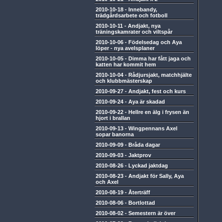
2010-10-18
-
Innebandy,
trädgårdsarbete och fotboll
2010-10-11
-
Andjakt, nya
träningskamrater och viltspår
2010-10-06
-
Födelsedag och Aya
löper - nya avelsplaner
2010-10-05
-
Dimma har fått jaga och
katten har kommit hem
2010-10-04
-
Rådjursjakt, matchhjälte
och klubbmästerskap
2010-09-27
-
Andjakt, fest och kurs
2010-09-24
-
Aya är skadad
2010-09-22
-
Hellre en älg i frysen än
hjort i brallan
2010-09-13
-
Wingpennans Axel
sopar banorna
2010-09-09
-
Bråda dagar
2010-09-03
-
Jaktprov
2010-08-26
-
Lyckad jaktdag
2010-08-23
-
Andjakt för Sally, Aya
och Axel
2010-08-19
-
Återträff
2010-08-06
-
Bortlottad
2010-08-02
-
Semestern är över