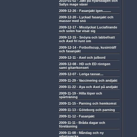
2010-01-02
-
Jakt på nyårsdagen och
Sallys mage växer
2009-12-26
-
Fasanjakt igen.........
2009-12-20
-
Lyckad fasanjakt och
massor med snö
2009-12-17
-
Misslyckat Luciafirande
och solen har visat sig
2009-12-15
-
Snöyra och labbefnatt
och Axel fri runt om
2009-12-14
-
Fotbollscup, kusinträff
och fasanjakt
2009-12-11
-
Axel och julbord
2009-12-08
-
HD och ED röntgen
samt gitarrkonsert
2009-12-07
-
Leriga tassar....
2009-11-29
-
Vaccinering och andjakt
2009-11-22
-
Aya och Axel på andjakt
2009-11-19
-
Hilla löper och
spårträning
2009-11-15
-
Parning och hemkomst
2009-11-13
-
Göteborg och parning
2009-11-12
-
Fasanjakt
2009-11-11
-
Bråda dagar och
föreläsning
2009-11-08
-
Måndag och ny
arbetsvecka.