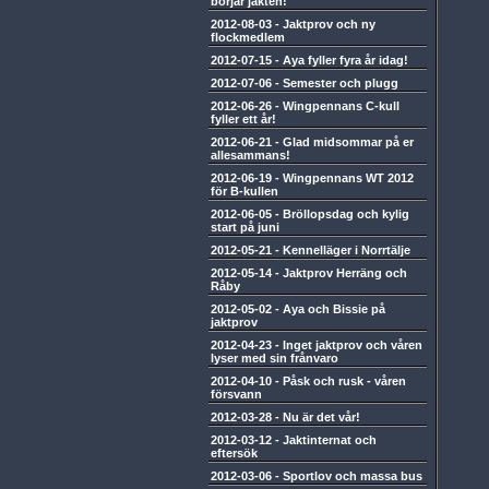
börjar jakten!
2012-08-03
-
Jaktprov och ny
flockmedlem
2012-07-15
-
Aya fyller fyra år idag!
2012-07-06
-
Semester och plugg
2012-06-26
-
Wingpennans C-kull
fyller ett år!
2012-06-21
-
Glad midsommar på er
allesammans!
2012-06-19
-
Wingpennans WT 2012
för B-kullen
2012-06-05
-
Bröllopsdag och kylig
start på juni
2012-05-21
-
Kennelläger i Norrtälje
2012-05-14
-
Jaktprov Herräng och
Råby
2012-05-02
-
Aya och Bissie på
jaktprov
2012-04-23
-
Inget jaktprov och våren
lyser med sin frånvaro
2012-04-10
-
Påsk och rusk - våren
försvann
2012-03-28
-
Nu är det vår!
2012-03-12
-
Jaktinternat och
eftersök
2012-03-06
-
Sportlov och massa bus