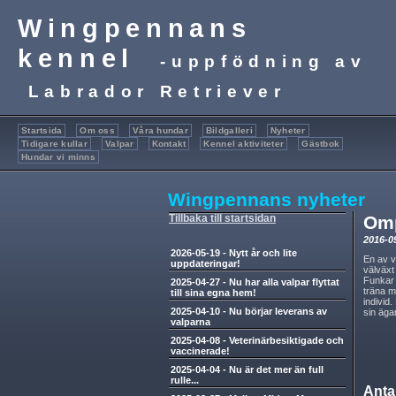
Wingpennans
kennel
-uppfödning av
Labrador Retriever
Startsida
Om oss
Våra hundar
Bildgalleri
Nyheter
Tidigare kullar
Valpar
Kontakt
Kennel aktiviteter
Gästbok
Hundar vi minns
Wingpennans nyheter
Tillbaka till startsidan
Omp
2016-0
2026-05-19
-
Nytt år och lite
En av v
uppdateringar!
välväxt
Funkar 
2025-04-27
-
Nu har alla valpar flyttat
träna m
till sina egna hem!
individ
2025-04-10
-
Nu börjar leverans av
sin ägar
valparna
2025-04-08
-
Veterinärbesiktigade och
vaccinerade!
2025-04-04
-
Nu är det mer än full
rulle...
Anta