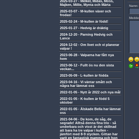
2025-03-27
-
Melker, Midas, Moss,
Majken, Millie, Mynta och Märta
Namn:
2025-03-07
-
M-kullen växer och
frodas!
Medde
2025-02-24
-
M-kullen är född!
2025-01-27
-
Hedvig är dräktig
2024-12-20
-
Parning Hedvig och
Lance
2024-12-02
-
Om livet och vi planerar
valpar !
2023-06-28
-
Valparna har fått nya
hem
2023-06-12
-
Fullt ös nu den sista
veckan...
2023-05-09
-
L-kullen är födda
2023-04-16
-
Vi väntar smått och
några har lämnat oss
2022-01-05
-
Nytt år 2022 och nya mål
2022-01-05
-
K-kullen är född 5
oktober
2022-01-05
-
Älskade Bella har lämnat
oss
2021-04-06
-
De kom, de såg, de
segrade! Alltså denna fina trio - så
underbara och visst är det skillnad
att bara ha tre valpar i kullen -
jämfört med 8-9 stycken. Gittan har
varit en fantastisk mamma och hon