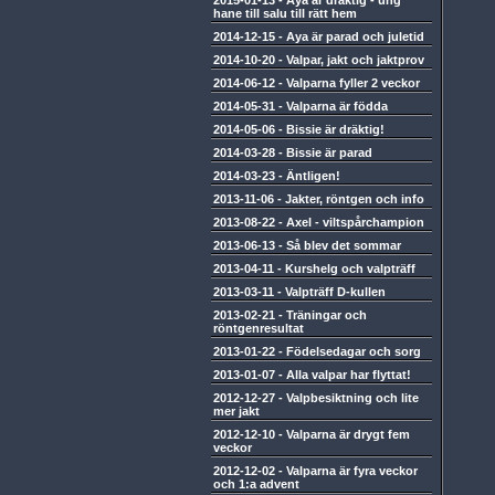
2015-01-13
-
Aya är dräktig - ung
hane till salu till rätt hem
2014-12-15
-
Aya är parad och juletid
2014-10-20
-
Valpar, jakt och jaktprov
2014-06-12
-
Valparna fyller 2 veckor
2014-05-31
-
Valparna är födda
2014-05-06
-
Bissie är dräktig!
2014-03-28
-
Bissie är parad
2014-03-23
-
Äntligen!
2013-11-06
-
Jakter, röntgen och info
2013-08-22
-
Axel - viltspårchampion
2013-06-13
-
Så blev det sommar
2013-04-11
-
Kurshelg och valpträff
2013-03-11
-
Valpträff D-kullen
2013-02-21
-
Träningar och
röntgenresultat
2013-01-22
-
Födelsedagar och sorg
2013-01-07
-
Alla valpar har flyttat!
2012-12-27
-
Valpbesiktning och lite
mer jakt
2012-12-10
-
Valparna är drygt fem
veckor
2012-12-02
-
Valparna är fyra veckor
och 1:a advent