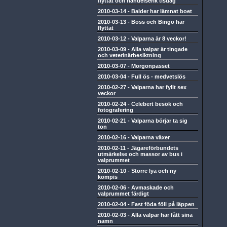
flyttat och händelserik tisdag
2010-03-14
-
Balder har lämnat boet
2010-03-13
-
Boss och Bingo har
flyttat
2010-03-12
-
Valparna är 8 veckor!
2010-03-09
-
Alla valpar är tingade
och veterinärbesiktning
2010-03-07
-
Morgonpasset
2010-03-04
-
Full ös - medvetslös
2010-02-27
-
Valparna har fyllt sex
veckor
2010-02-24
-
Celebert besök och
fotografering
2010-02-21
-
Valparna börjar ta sig
ton
2010-02-16
-
Valparna växer
2010-02-11
-
Jägareförbundets
utmärkelse och massor av bus i
valprummet
2010-02-10
-
Större lya och ny
kompis
2010-02-06
-
Avmaskade och
valprummet färdigt
2010-02-04
-
Fast föda föll på läppen
2010-02-03
-
Alla valpar har fått sina
namn