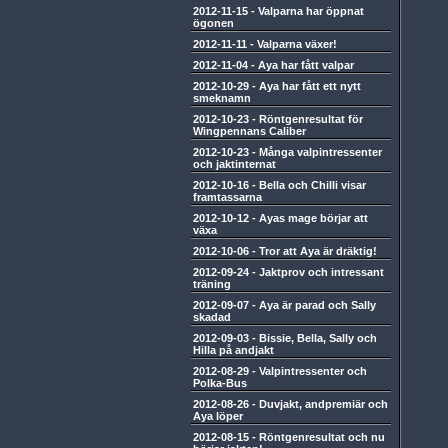
2012-11-15
-
Valparna har öppnat
ögonen
2012-11-11
-
Valparna växer!
2012-11-04
-
Aya har fått valpar
2012-10-29
-
Aya har fått ett nytt
smeknamn
2012-10-23
-
Röntgenresultat för
Wingpennans Caliber
2012-10-23
-
Många valpintressenter
och jaktinternat
2012-10-16
-
Bella och Chilli visar
framtassarna
2012-10-12
-
Ayas mage börjar att
växa
2012-10-06
-
Tror att Aya är dräktig!
2012-09-24
-
Jaktprov och intressant
träning
2012-09-07
-
Aya är parad och Sally
skadad
2012-09-03
-
Bissie, Bella, Sally och
Hilla på andjakt
2012-08-29
-
Valpintressenter och
Polka-Bus
2012-08-26
-
Duvjakt, andpremiär och
Aya löper
2012-08-15
-
Röntgenresultat och nu