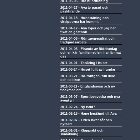
2011-05-05
-
Bra hundträning
2011-04-27
-
Aya är parad och
påskfirande
2011-04-18
-
Hundträning och
vitsipporna har kommit
2011-04-12
-
Aya löper och jag har
fixat en gästbok
2011-04-08
-
Röntgenresultat och
trädgårdsarbete
2011-04-05
-
Firande av födelsedag
och en kär familjemedlem har lämnat
oss
2011-04-01
-
Tonåring i huset
2011-03-24
-
Huset fullt av hundar
2011-03-21
-
Hd-röntgen, full rulle
och solsken
2011-03-11
-
Englandsresa och ny
flockmedlem
2011-03-07
-
Sportlovsvecka och nya
äventyr!
2011-02-24
-
Ny istid?
2011-02-15
-
Hane bestämd till Aya
2011-02-07
-
Tiden läker sår och
nystart
2011-01-31
-
Klappjakt och
skidåkning