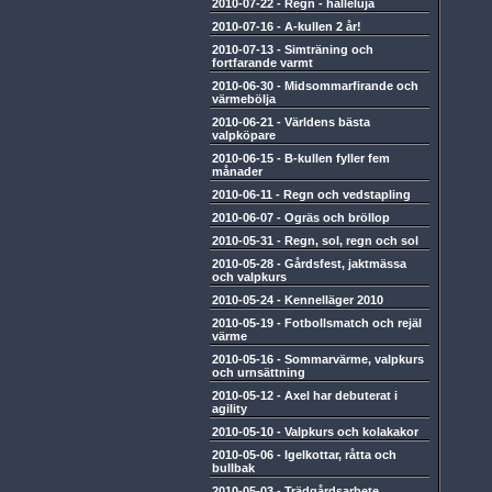
2010-07-22
-
Regn - halleluja
2010-07-16
-
A-kullen 2 år!
2010-07-13
-
Simträning och
fortfarande varmt
2010-06-30
-
Midsommarfirande och
värmebölja
2010-06-21
-
Världens bästa
valpköpare
2010-06-15
-
B-kullen fyller fem
månader
2010-06-11
-
Regn och vedstapling
2010-06-07
-
Ogräs och bröllop
2010-05-31
-
Regn, sol, regn och sol
2010-05-28
-
Gårdsfest, jaktmässa
och valpkurs
2010-05-24
-
Kennelläger 2010
2010-05-19
-
Fotbollsmatch och rejäl
värme
2010-05-16
-
Sommarvärme, valpkurs
och urnsättning
2010-05-12
-
Axel har debuterat i
agility
2010-05-10
-
Valpkurs och kolakakor
2010-05-06
-
Igelkottar, råtta och
bullbak
2010-05-03
-
Trädgårdsarbete,