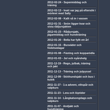
2012-02-24
-
Supermiddag och
träning
2012-02-13
-
Inatt var jag på eftersök i
mörkret med Sally
2012-02-08
-
Kallt så in i vassen
2012-01-31
-
Snön ligger kvar och
sista rådjursjakten
2012-01-23
-
Rådjursjakt,
jägarmiddag och hundträning
2012-01-20
-
Bella har fyllt ett år!
2012-01-15
-
Busväder och
födelsedagar
2012-01-08
-
Fästing och kopparödla
2012-01-03
-
Jul och nyårshelg
2011-12-19
-
Regn, julbak, träning
och jakt
2011-12-13
-
Träning och julpyssel
2011-12-09
-
Stöthundsjakt och bus i
kubik
2011-11-27
-
1:a advent, viltspår och
valpkurs
2011-11-23
-
Lera och löptider
2011-11-14
-
Långkalsongdags och
valpkurs
2011-11-07
-
Andjakt och
hundträning