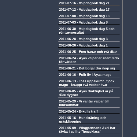
2011-07-16
-
Valpdagbok dag 21
2011-07-12
-
Valpdagbok dag 17
2011-07-08
-
Valpdagbok dag 13
2011-07-03
-
Valpdagbok dag 8
2011-06-30
-
Valpdagbok dag 5 och
röntgenresultat
2011-06-28
-
Valpdagbok dag 3
2011-06-26
-
Valpdagbok dag 1
2011-06-25
-
Fem hanar och två tikar
2011-06-24
-
Ayas valpar är snart redo
för världen
2011-06-21
-
Det börjar dra ihop sig
2011-06-16
-
Fullt liv i Ayas mage
2011-06-13
-
Tass uppskuren, tjock
mage - knappt två veckor kvar
2011-06-05
-
Ayas dräktighet är på
43:e dygnet
2011-05-29
-
Vi väntar valpar till
midsommar!
2011-05-24
-
B-kulls träff
2011-05-16
-
Hundträning och
gräsklippning
2011-05-09
-
Wingpennans Axel har
tävlat i agility "hoppklass"