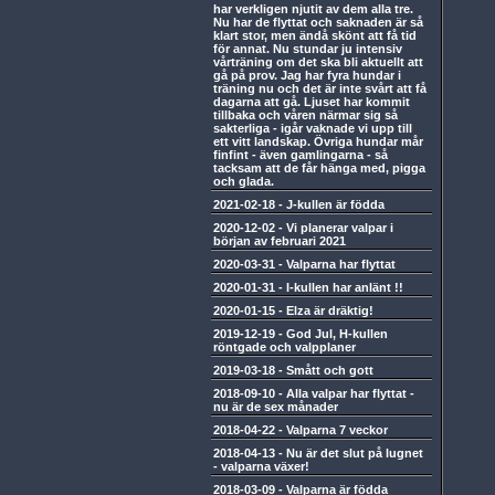
har verkligen njutit av dem alla tre.
Nu har de flyttat och saknaden är så
klart stor, men ändå skönt att få tid
för annat. Nu stundar ju intensiv
vårträning om det ska bli aktuellt att
gå på prov. Jag har fyra hundar i
träning nu och det är inte svårt att få
dagarna att gå. Ljuset har kommit
tillbaka och våren närmar sig så
sakterliga - igår vaknade vi upp till
ett vitt landskap. Övriga hundar mår
finfint - även gamlingarna - så
tacksam att de får hänga med, pigga
och glada.
2021-02-18
-
J-kullen är födda
2020-12-02
-
Vi planerar valpar i
början av februari 2021
2020-03-31
-
Valparna har flyttat
2020-01-31
-
I-kullen har anlänt !!
2020-01-15
-
Elza är dräktig!
2019-12-19
-
God Jul, H-kullen
röntgade och valpplaner
2019-03-18
-
Smått och gott
2018-09-10
-
Alla valpar har flyttat -
nu är de sex månader
2018-04-22
-
Valparna 7 veckor
2018-04-13
-
Nu är det slut på lugnet
- valparna växer!
2018-03-09
-
Valparna är födda