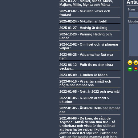
2025-03-27
-
Melker, Midas, Moss,
Anta
Majken, Millie, Mynta och Märta
Namn:
2025-03-07
-
M-kullen växer och
frodas!
2025-02-24
-
M-kullen är född!
Medde
2025-01-27
-
Hedvig är dräktig
2024-12-20
-
Parning Hedvig och
Lance
2024-12-02
-
Om livet och vi planerar
valpar !
2023-06-28
-
Valparna har fått nya
hem
2023-06-12
-
Fullt ös nu den sista
veckan...
2023-05-09
-
L-kullen är födda
2023-04-16
-
Vi väntar smått och
några har lämnat oss
2022-01-05
-
Nytt år 2022 och nya mål
2022-01-05
-
K-kullen är född 5
oktober
2022-01-05
-
Älskade Bella har lämnat
oss
2021-04-06
-
De kom, de såg, de
segrade! Alltså denna fina trio - så
underbara och visst är det skillnad
att bara ha tre valpar i kullen -
jämfört med 8-9 stycken. Gittan har
varit en fantastisk mamma och hon