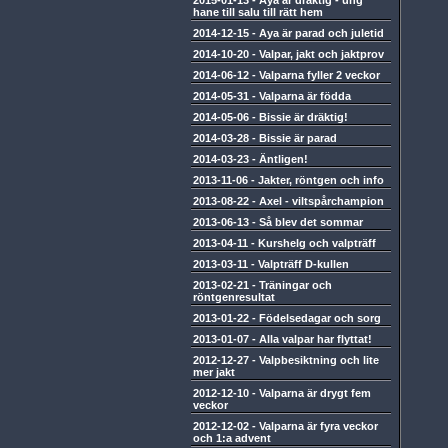
2015-01-13
-
Aya är dräktig - ung
hane till salu till rätt hem
2014-12-15
-
Aya är parad och juletid
2014-10-20
-
Valpar, jakt och jaktprov
2014-06-12
-
Valparna fyller 2 veckor
2014-05-31
-
Valparna är födda
2014-05-06
-
Bissie är dräktig!
2014-03-28
-
Bissie är parad
2014-03-23
-
Äntligen!
2013-11-06
-
Jakter, röntgen och info
2013-08-22
-
Axel - viltspårchampion
2013-06-13
-
Så blev det sommar
2013-04-11
-
Kurshelg och valpträff
2013-03-11
-
Valpträff D-kullen
2013-02-21
-
Träningar och
röntgenresultat
2013-01-22
-
Födelsedagar och sorg
2013-01-07
-
Alla valpar har flyttat!
2012-12-27
-
Valpbesiktning och lite
mer jakt
2012-12-10
-
Valparna är drygt fem
veckor
2012-12-02
-
Valparna är fyra veckor
och 1:a advent