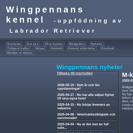
Wingpennans
kennel
-uppfödning av
Labrador Retriever
Startsida
Om oss
Våra hundar
Bildgalleri
Nyheter
Tidigare kullar
Valpar
Kontakt
Kennel aktiviteter
Gästbok
Hundar vi minns
Wingpennans nyheter
Tillbaka till startsidan
M-k
2025-0
2026-05-19
-
Nytt år och lite
Äntlige
uppdateringar!
över Ve
Nu har 
2025-04-27
-
Nu har alla valpar flyttat
behov p
till sina egna hem!
dem, me
2025-04-10
-
Nu börjar leverans av
runda o
valparna
hektisk
2025-04-08
-
Veterinärbesiktigade och
vaccinerade!
2025-04-04
-
Nu är det mer än full
rulle...