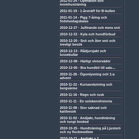
2011-01-24
-
Operation och
inomhusträning
2011-01-19
-
1-årsträff för B-kullen
2011-01-14
-
Pigg 7-åring och
födelsedagskalas
2010-12-27
-
Julfirande och mera snö
2010-12-22
-
Kyla och hundförbud
2010-12-20
-
Snö och åter snö och
trevligt besök
2010-12-13
-
Rådjursjakt och
lussebullar
2010-12-08
-
Härligt vinterväder
2010-12-05
-
Bra hundbil till salu...
2010-11-26
-
Ögonlysning och 1:a
advent
2010-11-22
-
Kursavslutning och
bergvärme
2010-11-16
-
Regn och rusk
2010-11-11
-
En solskenshistoria
2010-11-08
-
Stor saknad och
kattbesök
2010-11-02
-
Andjakt, hundträning
och tungt besked
2010-10-25
-
Hundträning på Ljusterö
och ny flockmedlem
2010-10-21
-
Andjakt x 2