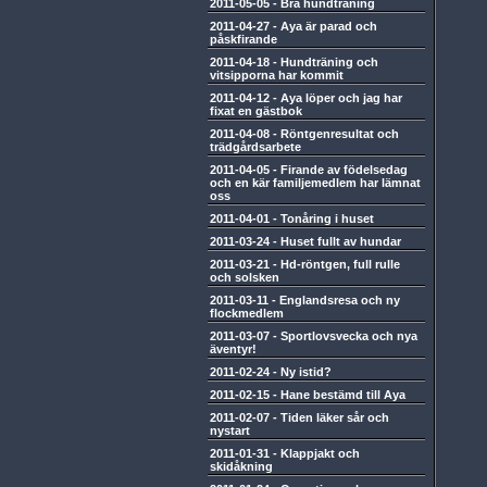
2011-05-05
-
Bra hundträning
2011-04-27
-
Aya är parad och
påskfirande
2011-04-18
-
Hundträning och
vitsipporna har kommit
2011-04-12
-
Aya löper och jag har
fixat en gästbok
2011-04-08
-
Röntgenresultat och
trädgårdsarbete
2011-04-05
-
Firande av födelsedag
och en kär familjemedlem har lämnat
oss
2011-04-01
-
Tonåring i huset
2011-03-24
-
Huset fullt av hundar
2011-03-21
-
Hd-röntgen, full rulle
och solsken
2011-03-11
-
Englandsresa och ny
flockmedlem
2011-03-07
-
Sportlovsvecka och nya
äventyr!
2011-02-24
-
Ny istid?
2011-02-15
-
Hane bestämd till Aya
2011-02-07
-
Tiden läker sår och
nystart
2011-01-31
-
Klappjakt och
skidåkning