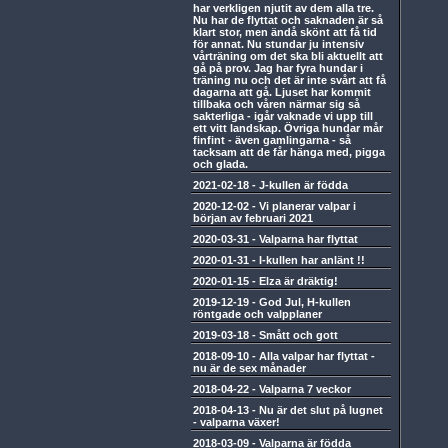
har verkligen njutit av dem alla tre.
Nu har de flyttat och saknaden är så
klart stor, men ändå skönt att få tid
för annat. Nu stundar ju intensiv
vårträning om det ska bli aktuellt att
gå på prov. Jag har fyra hundar i
träning nu och det är inte svårt att få
dagarna att gå. Ljuset har kommit
tillbaka och våren närmar sig så
sakterliga - igår vaknade vi upp till
ett vitt landskap. Övriga hundar mår
finfint - även gamlingarna - så
tacksam att de får hänga med, pigga
och glada.
2021-02-18
-
J-kullen är födda
2020-12-02
-
Vi planerar valpar i
början av februari 2021
2020-03-31
-
Valparna har flyttat
2020-01-31
-
I-kullen har anlänt !!
2020-01-15
-
Elza är dräktig!
2019-12-19
-
God Jul, H-kullen
röntgade och valpplaner
2019-03-18
-
Smått och gott
2018-09-10
-
Alla valpar har flyttat -
nu är de sex månader
2018-04-22
-
Valparna 7 veckor
2018-04-13
-
Nu är det slut på lugnet
- valparna växer!
2018-03-09
-
Valparna är födda