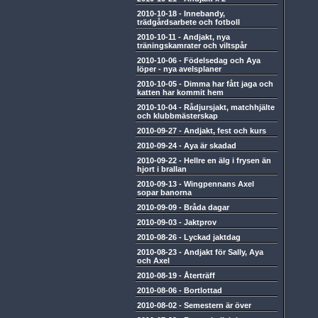
2010-10-18
-
Innebandy,
trädgårdsarbete och fotboll
2010-10-11
-
Andjakt, nya
träningskamrater och viltspår
2010-10-06
-
Födelsedag och Aya
löper - nya avelsplaner
2010-10-05
-
Dimma har fått jaga och
katten har kommit hem
2010-10-04
-
Rådjursjakt, matchhjälte
och klubbmästerskap
2010-09-27
-
Andjakt, fest och kurs
2010-09-24
-
Aya är skadad
2010-09-22
-
Hellre en älg i frysen än
hjort i brallan
2010-09-13
-
Wingpennans Axel
sopar banorna
2010-09-09
-
Bråda dagar
2010-09-03
-
Jaktprov
2010-08-26
-
Lyckad jaktdag
2010-08-23
-
Andjakt för Sally, Aya
och Axel
2010-08-19
-
Återträff
2010-08-06
-
Bortlottad
2010-08-02
-
Semestern är över