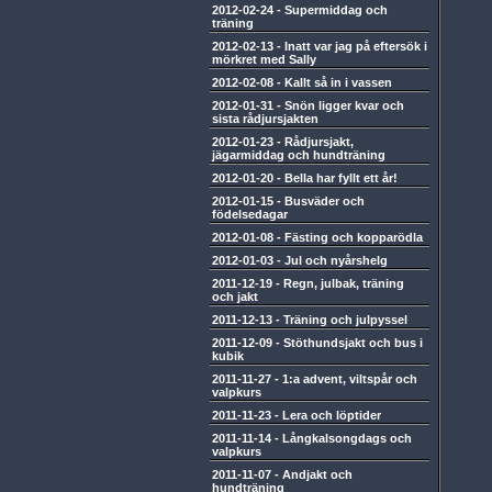
2012-02-24
-
Supermiddag och
träning
2012-02-13
-
Inatt var jag på eftersök i
mörkret med Sally
2012-02-08
-
Kallt så in i vassen
2012-01-31
-
Snön ligger kvar och
sista rådjursjakten
2012-01-23
-
Rådjursjakt,
jägarmiddag och hundträning
2012-01-20
-
Bella har fyllt ett år!
2012-01-15
-
Busväder och
födelsedagar
2012-01-08
-
Fästing och kopparödla
2012-01-03
-
Jul och nyårshelg
2011-12-19
-
Regn, julbak, träning
och jakt
2011-12-13
-
Träning och julpyssel
2011-12-09
-
Stöthundsjakt och bus i
kubik
2011-11-27
-
1:a advent, viltspår och
valpkurs
2011-11-23
-
Lera och löptider
2011-11-14
-
Långkalsongdags och
valpkurs
2011-11-07
-
Andjakt och
hundträning