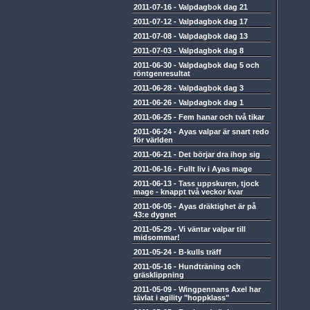
2011-07-16
-
Valpdagbok dag 21
2011-07-12
-
Valpdagbok dag 17
2011-07-08
-
Valpdagbok dag 13
2011-07-03
-
Valpdagbok dag 8
2011-06-30
-
Valpdagbok dag 5 och
röntgenresultat
2011-06-28
-
Valpdagbok dag 3
2011-06-26
-
Valpdagbok dag 1
2011-06-25
-
Fem hanar och två tikar
2011-06-24
-
Ayas valpar är snart redo
för världen
2011-06-21
-
Det börjar dra ihop sig
2011-06-16
-
Fullt liv i Ayas mage
2011-06-13
-
Tass uppskuren, tjock
mage - knappt två veckor kvar
2011-06-05
-
Ayas dräktighet är på
43:e dygnet
2011-05-29
-
Vi väntar valpar till
midsommar!
2011-05-24
-
B-kulls träff
2011-05-16
-
Hundträning och
gräsklippning
2011-05-09
-
Wingpennans Axel har
tävlat i agility "hoppklass"