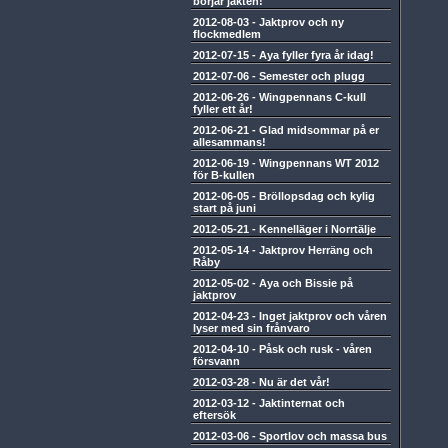
börjar jakten!
2012-08-03
-
Jaktprov och ny
flockmedlem
2012-07-15
-
Aya fyller fyra år idag!
2012-07-06
-
Semester och plugg
2012-06-26
-
Wingpennans C-kull
fyller ett år!
2012-06-21
-
Glad midsommar på er
allesammans!
2012-06-19
-
Wingpennans WT 2012
för B-kullen
2012-06-05
-
Bröllopsdag och kylig
start på juni
2012-05-21
-
Kennelläger i Norrtälje
2012-05-14
-
Jaktprov Herräng och
Råby
2012-05-02
-
Aya och Bissie på
jaktprov
2012-04-23
-
Inget jaktprov och våren
lyser med sin frånvaro
2012-04-10
-
Påsk och rusk - våren
försvann
2012-03-28
-
Nu är det vår!
2012-03-12
-
Jaktinternat och
eftersök
2012-03-06
-
Sportlov och massa bus