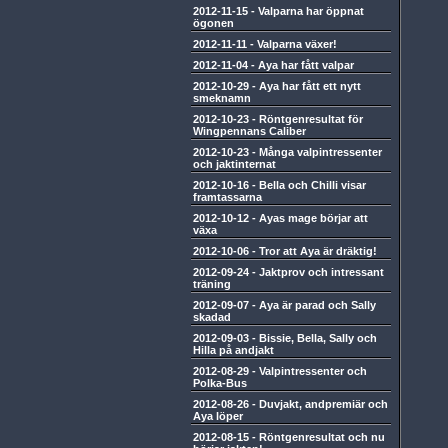
2012-11-15
-
Valparna har öppnat
ögonen
2012-11-11
-
Valparna växer!
2012-11-04
-
Aya har fått valpar
2012-10-29
-
Aya har fått ett nytt
smeknamn
2012-10-23
-
Röntgenresultat för
Wingpennans Caliber
2012-10-23
-
Många valpintressenter
och jaktinternat
2012-10-16
-
Bella och Chilli visar
framtassarna
2012-10-12
-
Ayas mage börjar att
växa
2012-10-06
-
Tror att Aya är dräktig!
2012-09-24
-
Jaktprov och intressant
träning
2012-09-07
-
Aya är parad och Sally
skadad
2012-09-03
-
Bissie, Bella, Sally och
Hilla på andjakt
2012-08-29
-
Valpintressenter och
Polka-Bus
2012-08-26
-
Duvjakt, andpremiär och
Aya löper
2012-08-15
-
Röntgenresultat och nu