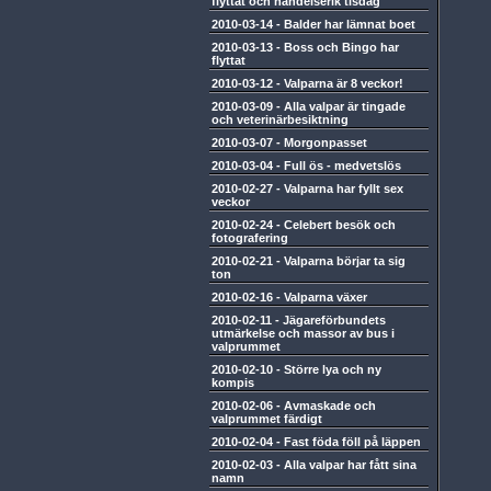
flyttat och händelserik tisdag
2010-03-14
-
Balder har lämnat boet
2010-03-13
-
Boss och Bingo har
flyttat
2010-03-12
-
Valparna är 8 veckor!
2010-03-09
-
Alla valpar är tingade
och veterinärbesiktning
2010-03-07
-
Morgonpasset
2010-03-04
-
Full ös - medvetslös
2010-02-27
-
Valparna har fyllt sex
veckor
2010-02-24
-
Celebert besök och
fotografering
2010-02-21
-
Valparna börjar ta sig
ton
2010-02-16
-
Valparna växer
2010-02-11
-
Jägareförbundets
utmärkelse och massor av bus i
valprummet
2010-02-10
-
Större lya och ny
kompis
2010-02-06
-
Avmaskade och
valprummet färdigt
2010-02-04
-
Fast föda föll på läppen
2010-02-03
-
Alla valpar har fått sina
namn