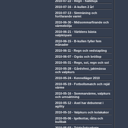
2010-07-22
-
Regn - halleluja
2010-07-16
-
A-kullen 2 år!
2010-07-13
-
Simträning och
fortfarande varmt
2010-06-30
-
Midsommarfirande och
värmebölja
2010-06-21
-
Världens bästa
valpköpare
2010-06-15
-
B-kullen fyller fem
månader
2010-06-11
-
Regn och vedstapling
2010-06-07
-
Ogräs och bröllop
2010-05-31
-
Regn, sol, regn och sol
2010-05-28
-
Gårdsfest, jaktmässa
och valpkurs
2010-05-24
-
Kennelläger 2010
2010-05-19
-
Fotbollsmatch och rejäl
värme
2010-05-16
-
Sommarvärme, valpkurs
och urnsättning
2010-05-12
-
Axel har debuterat i
agility
2010-05-10
-
Valpkurs och kolakakor
2010-05-06
-
Igelkottar, råtta och
bullbak
2010-05-03
-
Trädgårdsarbete,