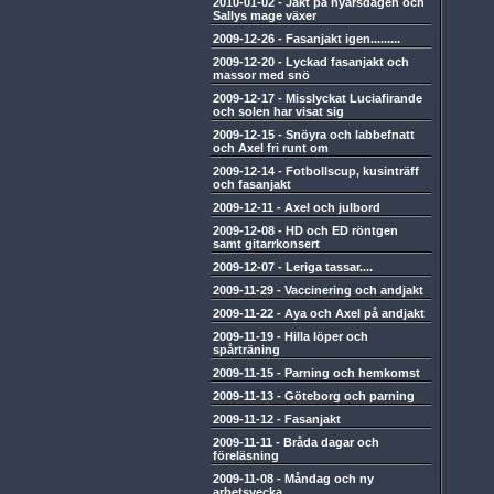
2010-01-02
-
Jakt på nyårsdagen och
Sallys mage växer
2009-12-26
-
Fasanjakt igen.........
2009-12-20
-
Lyckad fasanjakt och
massor med snö
2009-12-17
-
Misslyckat Luciafirande
och solen har visat sig
2009-12-15
-
Snöyra och labbefnatt
och Axel fri runt om
2009-12-14
-
Fotbollscup, kusinträff
och fasanjakt
2009-12-11
-
Axel och julbord
2009-12-08
-
HD och ED röntgen
samt gitarrkonsert
2009-12-07
-
Leriga tassar....
2009-11-29
-
Vaccinering och andjakt
2009-11-22
-
Aya och Axel på andjakt
2009-11-19
-
Hilla löper och
spårträning
2009-11-15
-
Parning och hemkomst
2009-11-13
-
Göteborg och parning
2009-11-12
-
Fasanjakt
2009-11-11
-
Bråda dagar och
föreläsning
2009-11-08
-
Måndag och ny
arbetsvecka.